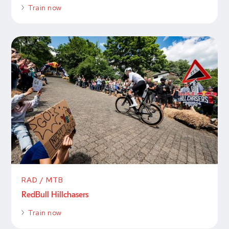
Train now
RAD / MTB
RedBull Hillchasers
Train now