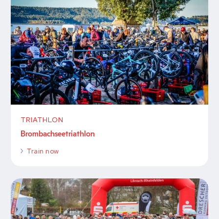
TRIATHLON
Brombachseetriathlon
Train now