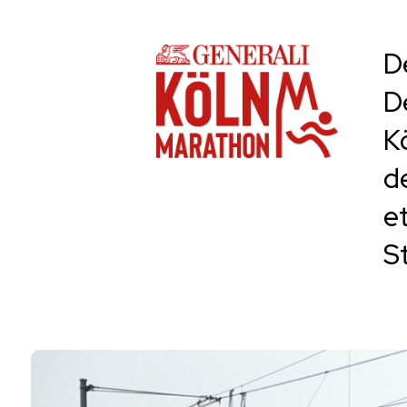
D
D
K
d
e
S